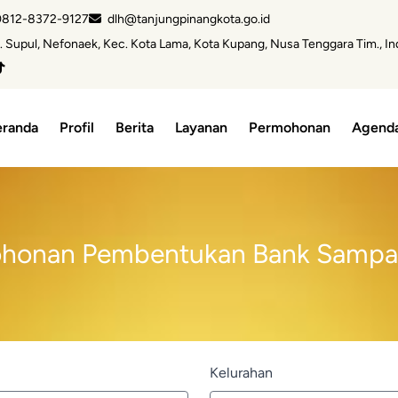
812-8372-9127
dlh@tanjungpinangkota.go.id
. Supul, Nefonaek, Kec. Kota Lama, Kota Kupang, Nusa Tenggara Tim., I
eranda
Profil
Berita
Layanan
Permohonan
Agend
honan Pembentukan Bank Sampa
Kelurahan