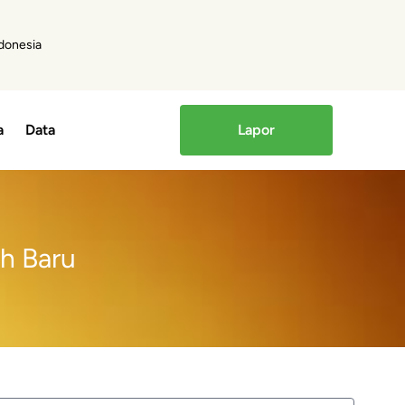
ndonesia
a
Data
Lapor
h Baru