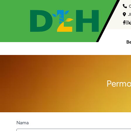
0
Jl
B
Permo
Nama